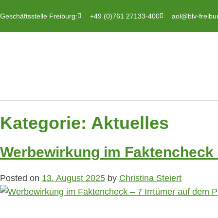
Geschäftsstelle Freiburg:
+49 (0)761 27133-400
aol@blv-freibu
Kategorie:
Aktuelles
Werbewirkung im Faktencheck –
Posted on
13. August 2025
by
Christina Steiert