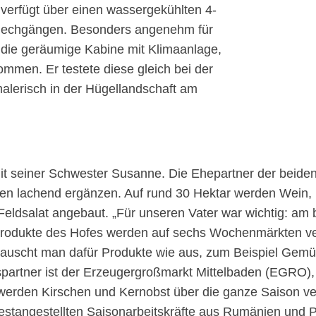
 verfügt über einen wassergekühlten 4-
Kriechgängen. Besonders angenehm für
 die geräumige Kabine mit Klimaanlage,
men. Er testete diese gleich bei der
malerisch in der Hügellandschaft am
t seiner Schwester Susanne. Die Ehepartner der beiden
en lachend ergänzen. Auf rund 30 Hektar werden Wein, 
 Feldsalat angebaut. „Für unseren Vater war wichtig: am
 Produkte des Hofes werden auf sechs Wochenmärkten ve
 tauscht man dafür Produkte wie aus, zum Beispiel Gemüs
gspartner ist der Erzeugergroßmarkt Mittelbaden (EGRO
er werden Kirschen und Kernobst über die ganze Saison v
estangestellten Saisonarbeitskräfte aus Rumänien und P