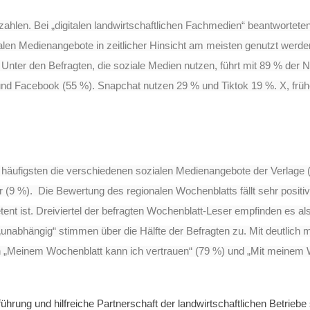
ahlen. Bei „digitalen landwirtschaftlichen Fachmedien“ beantworteten
italen Medienangebote in zeitlicher Hinsicht am meisten genutzt werd
.
Unter den Befragten, die soziale Medien nutzen, führt mit 89 % der
) und Facebook (55 %). Snapchat nutzen 29 % und Tiktok 19 %. X, früh
häufigsten die verschiedenen sozialen Medienangebote der Verlage (
r (9 %).
Die Bewertung des regionalen Wochenblatts fällt sehr posit
nt ist. Dreiviertel der
befragten Wochenblatt-Leser empfinden es als 
nabhängig“ stimmen über die Hälfte der Befragten zu. Mit deutlich me
en „Meinem
Wochenblatt kann ich vertrauen“ (79 %) und „Mit meinem
ührung und hilfreiche Partnerschaft der landwirtschaftlichen Betrieb