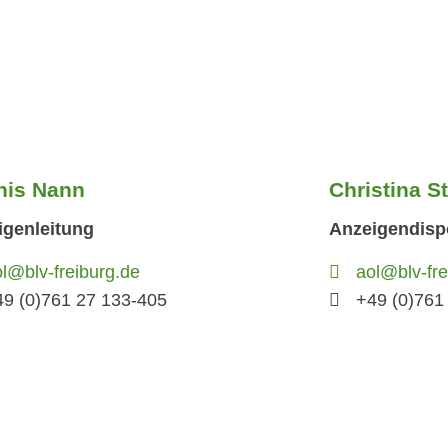
nis Nann
Christina St
igenleitung
Anzeigendisp
l@blv-freiburg.de
aol@blv-fre
49 (0)761 27 133-405
+49 (0)761